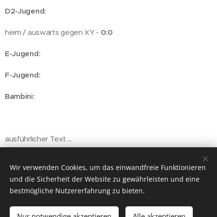
D2-Jugend:
heim / auswärts gegen XY -
0:0
E-Jugend:
F-Jugend:
Bambini:
ausführlicher Text ...
Wir verwenden Cookies, um das einwandfreie Funktionieren
und die Sicherheit der Website zu gewährleisten und eine
bestmögliche Nutzererfahrung zu bieten.
© 2026 - Sportgesellschaft 1946 Frechen e.V.
Nur notwendige akzeptieren
Alle akzeptieren